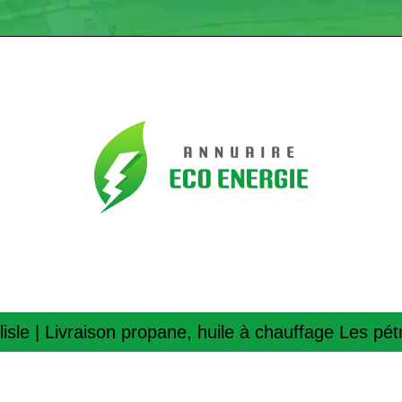
lisle | Livraison propane, huile à chauffage Les pétr